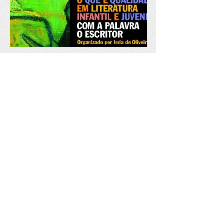
Artigo: O que é qualidade
na literatura infantil e
juvenil? Com a palavra o
escritor: “O Futuro Vem do
Passado”
Definir o que é qualidade em literatura
infantil e juvenil não é tarefa simples. É
preciso conhecimento de causa para
saber discernir o valor estético de uma
obra literária para crianças e jovens.
Texto de Rogério Andrade Barbosa.
Leia mais