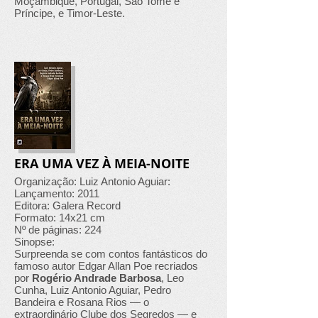
Moçambique, Portugal, São Tomé e
Príncipe, e Timor-Leste.
ERA UMA VEZ À MEIA-NOITE
Organização: Luiz Antonio Aguiar:
Lançamento: 2011
Editora: Galera Record
Formato: 14x21 cm
Nº de páginas: 224
Sinopse:
Surpreenda se com contos fantásticos do
famoso autor Edgar Allan Poe recriados
por
Rogério Andrade Barbosa
, Leo
Cunha, Luiz Antonio Aguiar, Pedro
Bandeira e Rosana Rios — o
extraordinário Clube dos Segredos — e